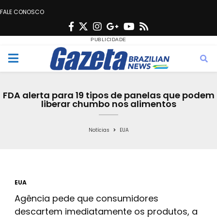
FALE CONOSCO
F
T
I
G
Y
R
a
w
n
o
o
s
c
i
s
o
u
s
M
e
t
t
g
t
e
b
t
a
l
u
FDA alerta para 19 tipos de panelas que podem
o
e
g
e
b
liberar chumbo nos alimentos
n
o
r
r
e
k
a
Notícias
EUA
u
m
EUA
Agência pede que consumidores
descartem imediatamente os produtos, a