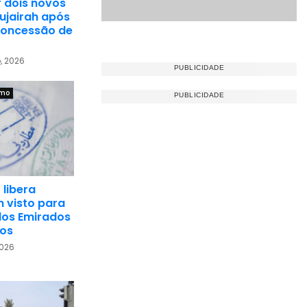
 dois novos
ujairah após
concessão de
, 2026
smo
libera
 visto para
dos Emirados
dos
2026