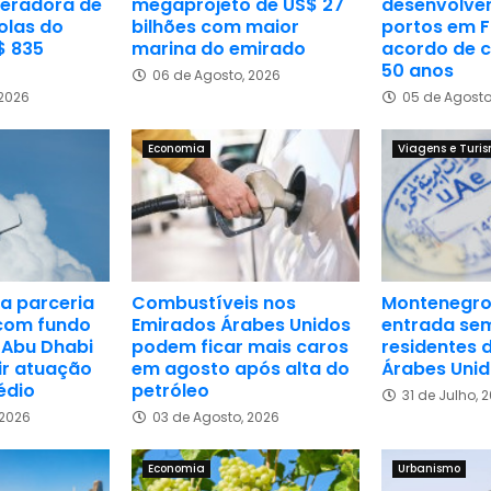
eradora de
megaprojeto de US$ 27
desenvolver
olas do
bilhões com maior
portos em F
$ 835
marina do emirado
acordo de 
50 anos
06 de Agosto, 2026
 2026
05 de Agosto
Economia
Viagens e Turi
a parceria
Combustíveis nos
Montenegro 
 com fundo
Emirados Árabes Unidos
entrada sem
 Abu Dhabi
podem ficar mais caros
residentes 
ir atuação
em agosto após alta do
Árabes Uni
édio
petróleo
31 de Julho, 
 2026
03 de Agosto, 2026
Economia
Urbanismo