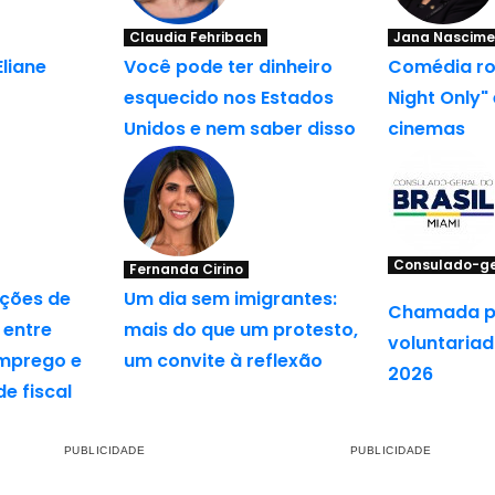
Claudia Fehribach
Jana Nascime
Eliane
Você pode ter dinheiro
Comédia ro
esquecido nos Estados
Night Only"
Unidos e nem saber disso
cinemas
Consulado-ger
Fernanda Cirino
Miami
ições de
Um dia sem imigrantes:
Chamada p
 entre
mais do que um protesto,
voluntariad
emprego e
um convite à reflexão
2026
e fiscal