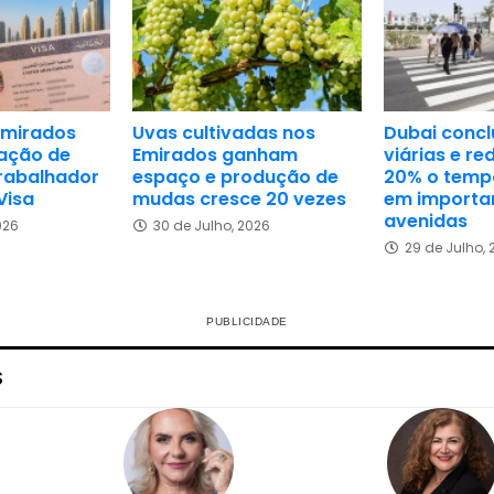
Emirados
Uvas cultivadas nos
Dubai concl
zação de
Emirados ganham
viárias e re
trabalhador
espaço e produção de
20% o temp
Visa
mudas cresce 20 vezes
em importa
avenidas
026
30 de Julho, 2026
29 de Julho,
S