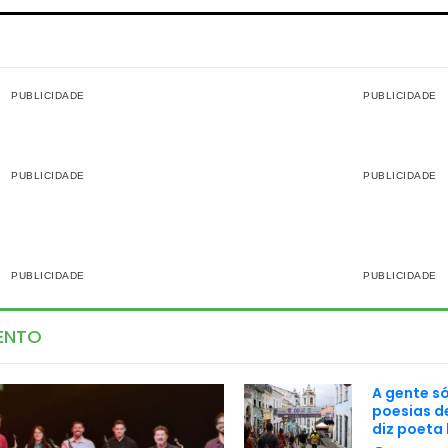
ENTO
A gente só
poesias d
diz poeta