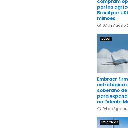
compram op
portos agríc
Brasil por US
milhões
07 de Agosto,
Dubai
Embraer firm
estratégica
soberano de
para expand
no Oriente M
04 de Agosto,
Imigração