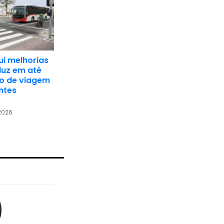
ui melhorias
duz em até
o de viagem
ntes
 2026