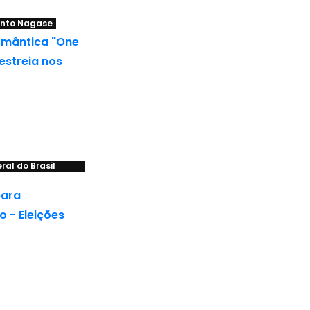
nto Nagase
mântica "One
 estreia nos
al do Brasil
ara
o - Eleições