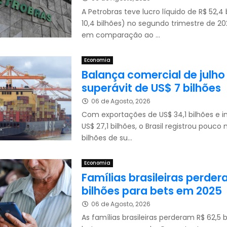
A Petrobras teve lucro líquido de R$ 52,4 
10,4 bilhões) no segundo trimestre de 2
em comparação ao ...
Economia
Balança comercial de julho
superávit de US$ 7 bilhões
06 de Agosto, 2026
Com exportações de US$ 34,1 bilhões e 
US$ 27,1 bilhões, o Brasil registrou pouco
bilhões de su...
Economia
Famílias brasileiras perder
bilhões para bets em 2025
06 de Agosto, 2026
As famílias brasileiras perderam R$ 62,5 