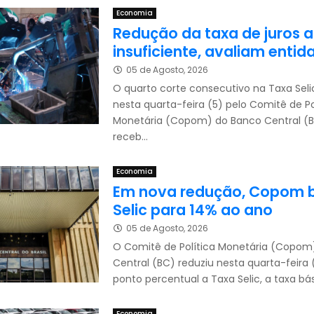
Economia
Redução da taxa de juros a
insuficiente, avaliam entid
05 de Agosto, 2026
O quarto corte consecutivo na Taxa Selic
nesta quarta-feira (5) pelo Comitê de Po
Monetária (Copom) do Banco Central (B
receb...
Economia
Em nova redução, Copom b
Selic para 14% ao ano
05 de Agosto, 2026
O Comitê de Política Monetária (Copom
Central (BC) reduziu nesta quarta-feira 
ponto percentual a Taxa Selic, a taxa bási
Economia