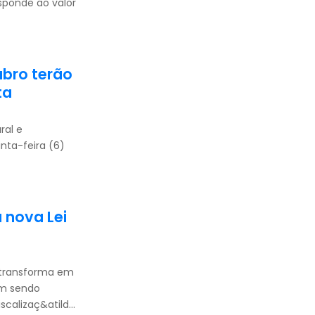
sponde ao valor
ubro terão
ta
ral e
nta-feira (6)
 nova Lei
 transforma em
am sendo
calizaç&atild...