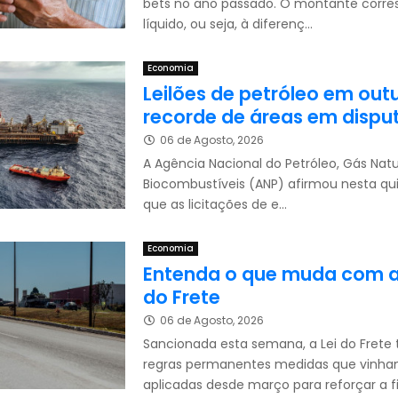
bets no ano passado. O montante corre
líquido, ou seja, à diferenç...
Economia
Leilões de petróleo em out
recorde de áreas em dispu
06 de Agosto, 2026
A Agência Nacional do Petróleo, Gás Natu
Biocombustíveis (ANP) afirmou nesta qui
que as licitações de e...
Economia
Entenda o que muda com a
do Frete
06 de Agosto, 2026
Sancionada esta semana, a Lei do Frete
regras permanentes medidas que vinh
aplicadas desde março para reforçar a fis