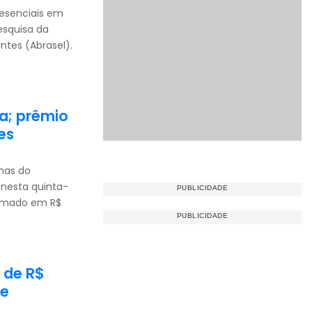
resenciais em
esquisa da
ntes (Abrasel).
a; prêmio
es
nas do
 nesta quinta-
timado em R$
o de R$
re