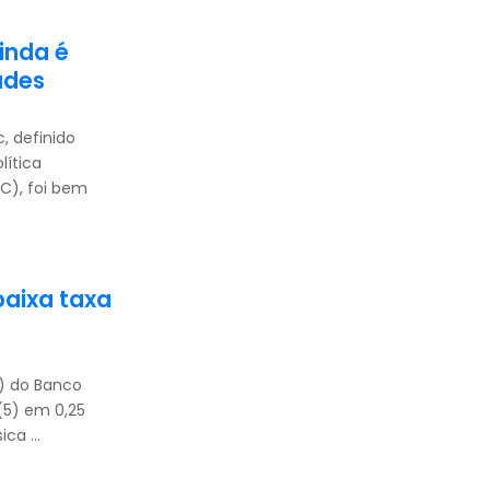
inda é
ades
, definido
lítica
C), foi bem
aixa taxa
) do Banco
(5) em 0,25
ca ...