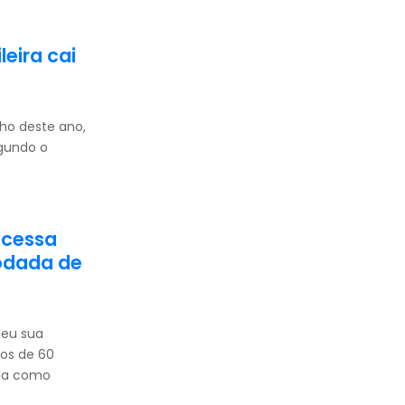
leira cai
nho deste ano,
gundo o
ocessa
odada de
deu sua
tos de 60
da como