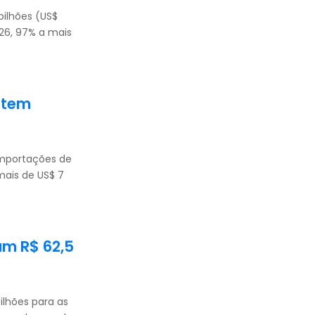
bilhões (US$
026, 97% a mais
 tem
importações de
 mais de US$ 7
am R$ 62,5
bilhões para as