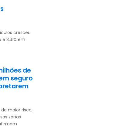
os
ículos cresceu
o e 3,31% em
milhões de
sem seguro
rpretarem
de maior risco,
sas zonas
 afirmam