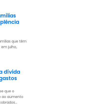
mílias
plência
amílias que têm
 em julho,
a dívida
 gastos
sse que o
ve ao aumento
cobrados...