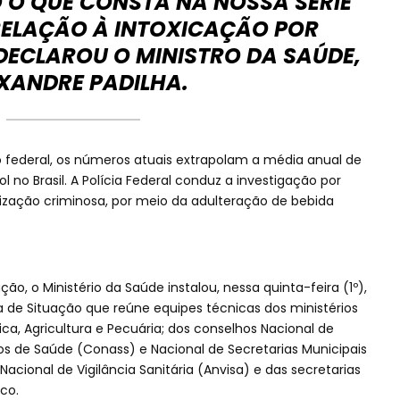
O O QUE CONSTA NA NOSSA SÉRIE
RELAÇÃO À INTOXICAÇÃO POR
DECLAROU O MINISTRO DA SAÚDE,
XANDRE PADILHA.
federal, os números atuais extrapolam a média anual de
 no Brasil. A Polícia Federal conduz a investigação por
ização criminosa, por meio da adulteração de bebida
ão, o Ministério da Saúde instalou, nessa quinta-feira (1º),
a de Situação que reúne equipes técnicas dos ministérios
ca, Agricultura e Pecuária; dos conselhos Nacional de
os de Saúde (Conass) e Nacional de Secretarias Municipais
cional de Vigilância Sanitária (Anvisa) e das secretarias
co.