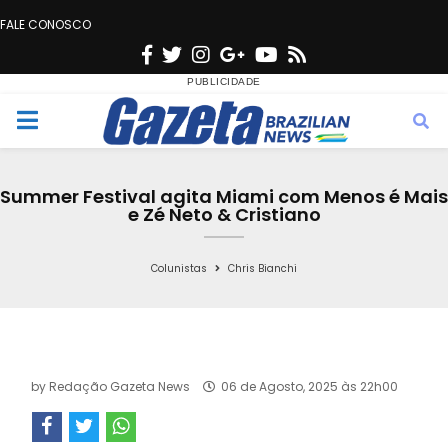
FALE CONOSCO
F
T
I
G
Y
R
a
w
n
o
o
s
c
i
s
o
u
s
M
e
t
t
g
t
e
b
t
a
l
u
Summer Festival agita Miami com Menos é Mais
o
e
g
e
b
e Zé Neto & Cristiano
n
o
r
r
e
k
a
Colunistas
Chris Bianchi
u
m
by
Redação Gazeta News
06 de Agosto, 2025 às 22h00